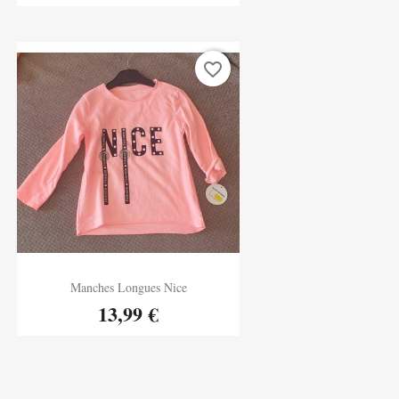
favorite_border
Aperçu rapide
Manches Longues Nice

13,99 €