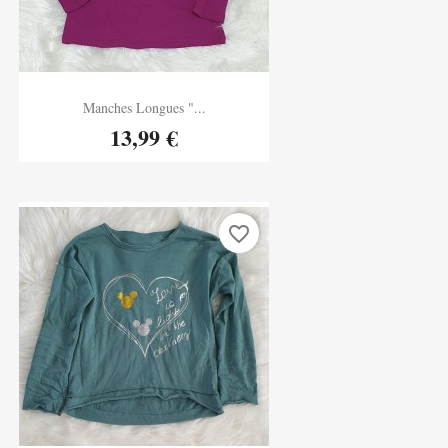
Aperçu rapide
Manches Longues "...

13,99 €
favorite_border