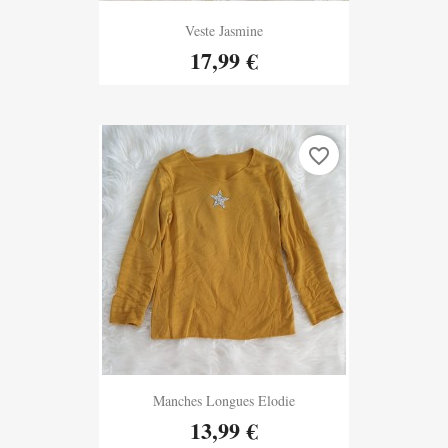
Aperçu rapide
Veste Jasmine

17,99 €
favorite_border
Aperçu rapide
Manches Longues Elodie

13,99 €