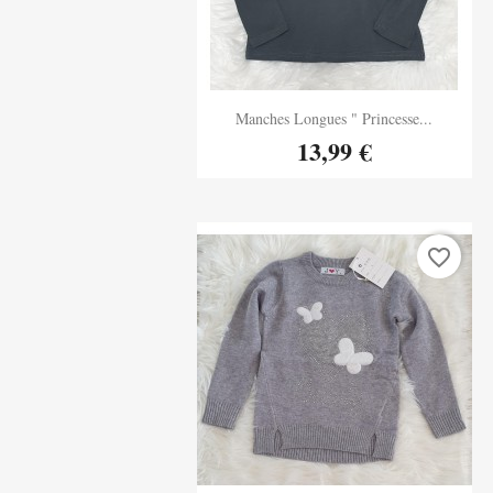
Aperçu rapide
Manches Longues " Princesse...

13,99 €
favorite_border