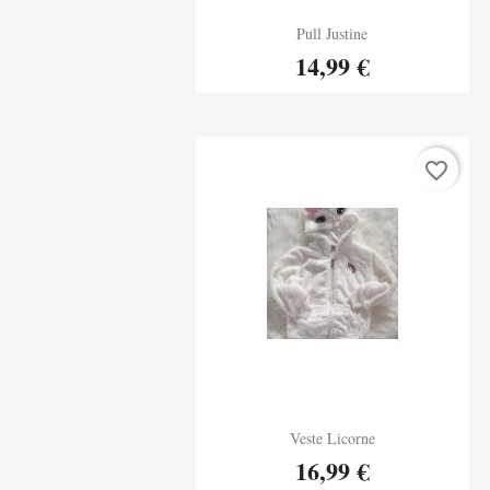
Aperçu rapide
Pull Justine

14,99 €
favorite_border
Aperçu rapide
Veste Licorne

16,99 €