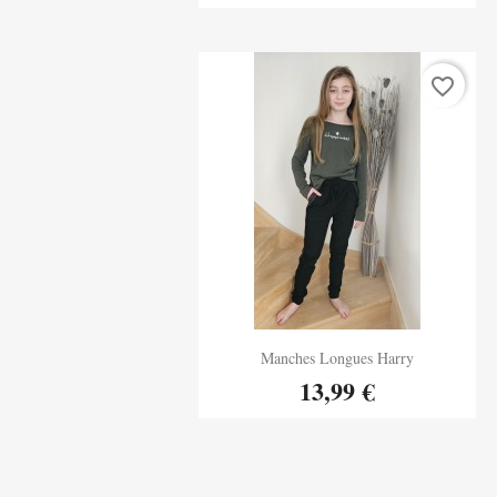
favorite_border
Aperçu rapide
Manches Longues Harry

13,99 €