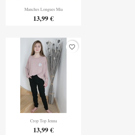
Aperçu rapide
Manches Longues Mia

13,99 €
favorite_border
Aperçu rapide
Crop Top Jenna

13,99 €