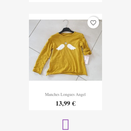
favorite_border
Aperçu rapide
Manches Longues Angel

13,99 €