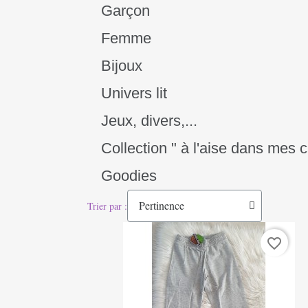
Garçon
Femme
Bijoux
Univers lit
Jeux, divers,...
Collection " à l'aise dans mes 
Goodies
Trier par :
favorite_border