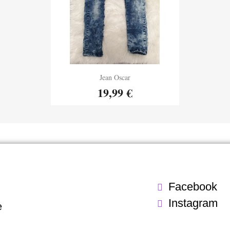
Aperçu rapide
Jean Oscar

19,99 €
Facebook
Instagram
e