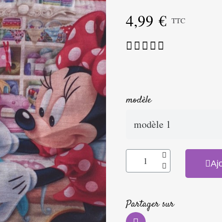
4,99 €
TTC





modèle
Aj
Partager sur